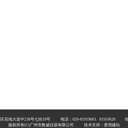
花地大道中238号七街18号 电话：020-81919603
81919620 传真
版权所有(C)广州市数威仪器有限公司 技术支持：
爱用建站