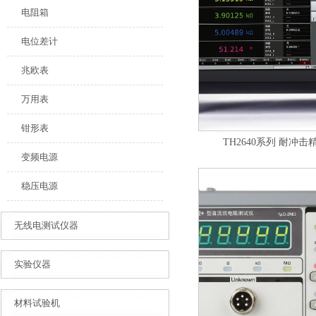
电阻箱
电位差计
兆欧表
万用表
钳形表
TH2640系列 耐冲
变频电源
稳压电源
无线电测试仪器
实验仪器
材料试验机